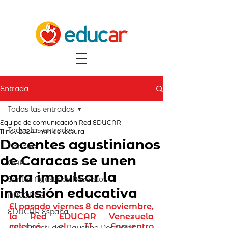
Entrada
Todas las entradas
Equipo de comunicación Red EDUCAR
Todas las entradas
11 nov 2024
1 min de lectura
Docentes agustinianos
Noticias
de Caracas se unen
OAR
para impulsar la
Santos Agustinos Recoletos
inclusión educativa
ARCORES
El pasado viernes 8 de noviembre, 
EDUCAR España
la 
Red EDUCAR
 Venezuela 
celebró el II Encuentro 