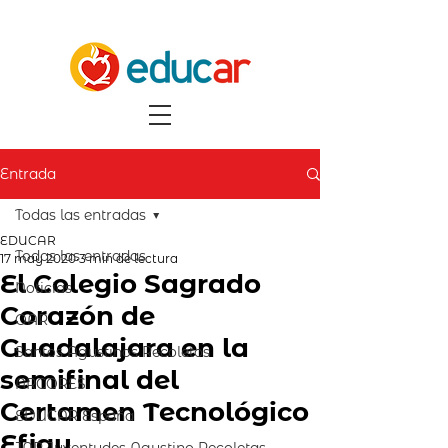
Entrada
Todas las entradas
EDUCAR
Todas las entradas
17 may 2020
3 min de lectura
El Colegio Sagrado
Noticias
Corazón de
OAR
Guadalajara en la
Santos Agustinos Recoletos
semifinal del
ARCORES
Certamen Tecnológico
EDUCAR España
Efigy