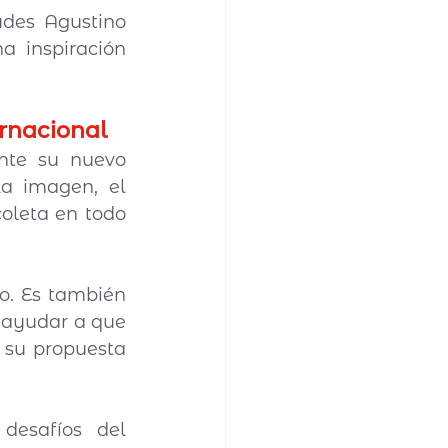
udes Agustino 
 inspiración 
rnacional
En el marco de esta celebración, las JAR presentan oficialmente su nuevo 
a imagen, el 
oleta en todo 
. Es también 
 ayudar a que 
su propuesta 
esafíos del 