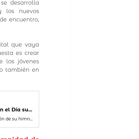
se desarrolla 
y los nuevos 
de encuentro, 
tal que vaya 
sta es crear 
 los jóvenes 
to también en 
La misión digital de las JAR: nace jarinternacional.org en el Día sus santos patronos, Alipio y Posidio
Las JAR presentan su nuevo manual de identidad y una nueva versión de su himno internacional en el Día de los santos Alipio y Posidio. Además, anuncian el lanzamiento de jarinternacional.org para la solemnidad de santa