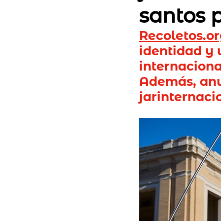
santos p
Recoletos.o
identidad y 
internacional
Además, anu
jarinternaci