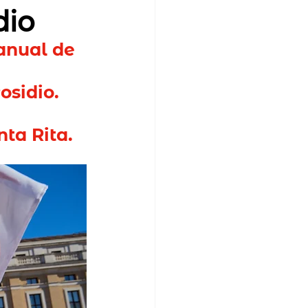
dio
anual de 
osidio. 
ta Rita.