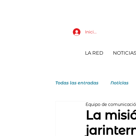
Iniciar sesión
LA RED
NOTICIA
Todas las entradas
Noticias
Equipo de comunicaci
JAR Juventudes Agustino Reco
La misió
jarinter