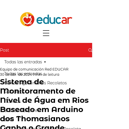
Post
Todas las entradas
Equipo de comunicación Red EDUCAR
Todas las entradas
30 de abr. de 2024
1 min de leitura
Sistema de
Santos Agostinianos Recoletos
Monitoramento de
ARCORES
Nível de Água em Rios
Notícias
Baseado em Arduino
EDUCAR Espanha
dos Thomasianos
OAR
Ganha o Grande