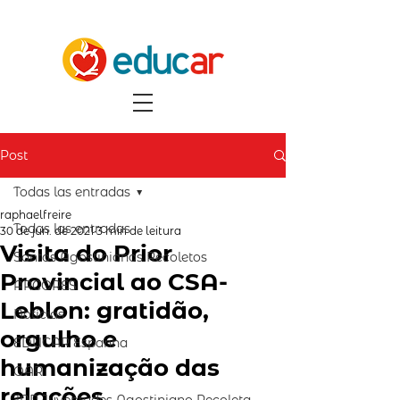
Post
Todas las entradas
raphaelfreire
Todas las entradas
30 de jun. de 2021
3 min de leitura
Visita do Prior
Santos Agostinianos Recoletos
Provincial ao CSA-
ARCORES
Leblon: gratidão,
Notícias
orgulho e
EDUCAR Espanha
humanização das
OAR
relações