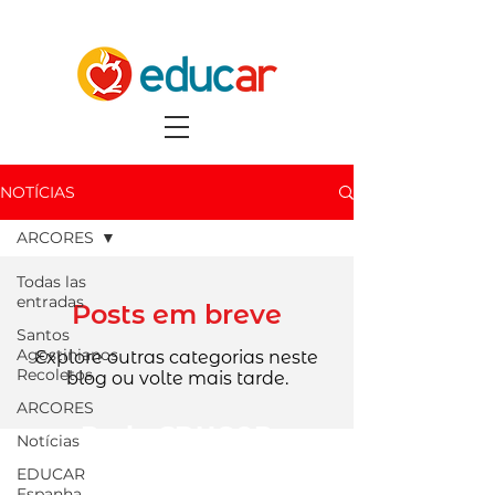
NOTÍCIAS
ARCORES
Todas las
entradas
Posts em breve
Santos
Agostinianos
Explore outras categorias neste
Recoletos
blog ou volte mais tarde.
ARCORES
Rede EDUCAR
Notícias
C
úria Geral dos
EDUCAR
Agostinianos Recoletos
Espanha