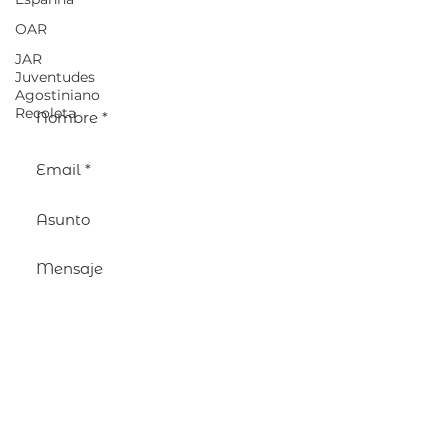
Viale dell'Astronomia, 27
00144 Roma (Itália)
OAR
Tel: (+39)
06 592 65 34
JAR
Faxe: (+39)
06 592 08 87
Juventudes
Agostiniano
Recoleta
Enviar