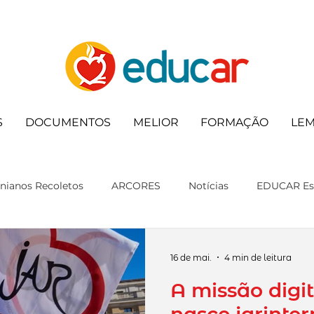
S
DOCUMENTOS
MELIOR
FORMAÇÃO
LE
nianos Recoletos
ARCORES
Notícias
EDUCAR Es
coleta
16 de mai.
4 min de leitura
A missão digit