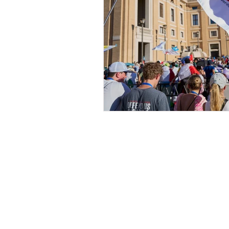
Rede EDUCAR
C
úria Geral dos
Agostinianos Recoletos
Viale dell'Astronomia, 27
00144 Roma (Itália)
Tel: (+39) 06 592 65 34
Faxe: (+39) 06 592 08 87