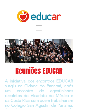
Reuniões EDUCAR
A iniciativa dos encontros EDUCAR
surgiu na Cidade do Panamá, após
um encontro de agostinianos
recoletos do Vicariato do México e
da Costa Rica com quem trabalharam
no Colégio San Agustín de Panamá.