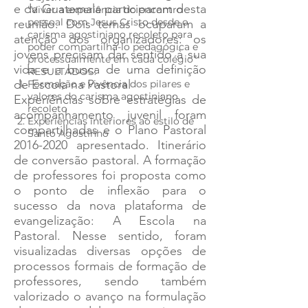
e da Guatemala participaram desta
“Viver a experiência do encontro
pessoal com Jesus Cristo desde o
reunião. Dois temas ocuparam a
carisma agostiniano recoleto para
atenção dos organizadores: os
poder compartilhá-lo pedagógica e
jovens precisam dar sentido à sua
processualmente em cada colégio”
vida e a busca de uma definição
RESULTADOS:
de Escola na Pastoral
Formação e vivência dos pilares e
valores do carisma agostiniano
Experiências sobre estratégias de
recoleto
acompanhamento juvenil foram
Experiências interiores ao estilo de
compartilhadas e o Plano Pastoral
Santo Agostinho
2016-2020
apresentado. Itinerário
de conversão pastoral. A formação
de professores foi proposta como
o ponto de inflexão para o
sucesso da nova plataforma de
evangelização: A Escola na
Pastoral. Nesse sentido, foram
visualizadas diversas opções de
processos formais de formação de
professores, sendo também
valorizado o avanço na formulação