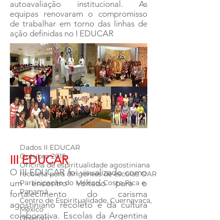
autoavaliação institucional. As
equipas renovaram o compromisso
de trabalhar em torno das linhas de
ação definidas no I EDUCAR
Dados II EDUCAR
Outubro 2015
III EDUCAR
Oficina de espiritualidade agostiniana
O III EDUCAR foi visualizado como
recoleta para dirigentes de escolas OAR
um encontro voltado para o
Participação do México, Costa Rica e
Panamá
fortalecimento do carisma
Centro de Espiritualidade, Cuernavaca,
agostiniano recoleto e da cultura
México
colaborativa. Escolas da Argentina
Objetivo: