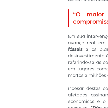
“O maior 
compromiss
Em sua intervenç
avanço real em
fósseis
 e os pla
desinvestimento é
referindo-se às c
em lugares como 
mortos e milhões 
Apesar destes co
afetados assina
econômicos e o 