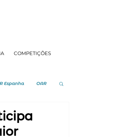
MA
COMPETIÇÕES
R Espanha
OAR
icipa
ior