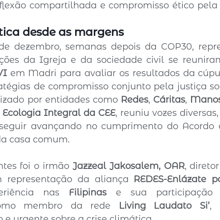
tica desde as margens
9 de dezembro, semanas depois da COP30, repre
VI
 em Madri para avaliar os resultados da cúpu
atégias de compromisso conjunto pela justiça so
nizado por entidades como 
Redes
, 
Cáritas
, 
Manos
Ecologia Integral da CEE
, reuniu vozes diversa
seguir avançando no cumprimento do Acordo d
 da casa comum.
tes foi o irmão 
Jazzeal Jakosalem, OAR
, direto
m representação da aliança 
REDES-Enlázate po
riência nas 
Filipinas
 e sua participação 
 como membro da rede 
Living Laudato Si’
, 
e urgente sobre a crise climática.