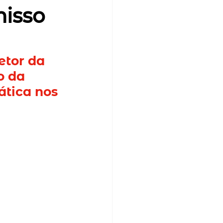
misso
etor da 
o da 
tica nos 