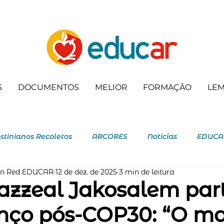
S
DOCUMENTOS
MELIOR
FORMAÇÃO
LE
stinianos Recoletos
ARCORES
Notícias
EDUCA
ón Red EDUCAR
12 de dez. de 2025
3 min de leitura
ecoleta
azzeal Jakosalem part
nço pós-COP30: “O ma