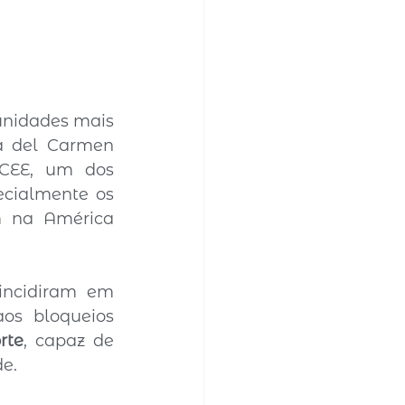
nidades mais 
a del Carmen 
CEE, um dos 
ecialmente os 
 na América 
incidiram em 
aos bloqueios 
rte
, capaz de 
de.