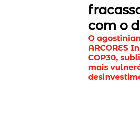
fracass
com o d
O agostinian
ARCORES Int
COP30, subl
mais vulnerá
desinvestim