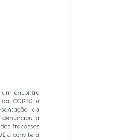
, um encontro 
s da COP30 e 
sentação da 
 denunciou a 
es fracassos 
VI
 o convite a 