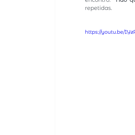
encontro. 
“Não qu
repetidas.
https://youtu.be/IYz