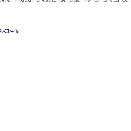
erer mudar o estilo de vida”
 foi uma das con
PvEJr-4s