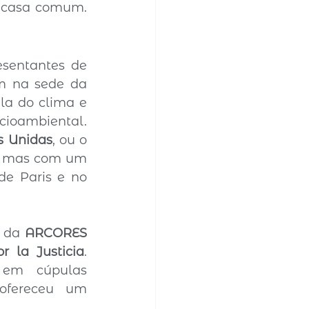
este espaço de reflexão compartilhada e compromisso ético pela casa comum.	
sentantes de 
diversas organizações da Igreja e da sociedade civil se reuniram na sede da 
la do clima e 
cioambiental. 
 Unidas
, ou o 
s, mas com um 
e Paris e no 
r da 
ARCORES 
r la Justicia
. 
em cúpulas 
ofereceu um 