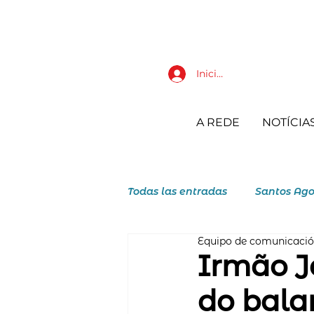
Iniciar sesión
A REDE
NOTÍCIA
Todas las entradas
Santos Ago
Equipo de comunicaci
JAR Juventudes Agostiniano R
Irmão J
do bala