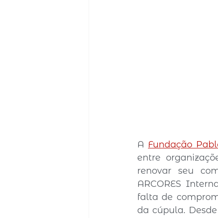
A 
Fundação Pabl
entre organizaçõ
renovar seu com
ARCORES Internac
falta de comprom
da cúpula. Desde