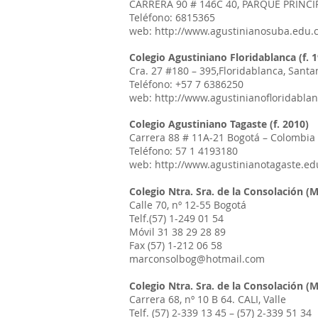
CARRERA 90 # 146C 40, PARQUE PRINCI
Teléfono: 6815365
web: http://www.agustinianosuba.edu.
Colegio Agustiniano Floridablanca (f. 
Cra. 27 #180 – 395,Floridablanca, Sant
Teléfono: +57 7 6386250
web: http://www.agustinianofloridabla
Colegio Agustiniano Tagaste (f. 2010)
Carrera 88 # 11A-21 Bogotá – Colombia
Teléfono: 57 1 4193180
web: http://www.agustinianotagaste.ed
Colegio Ntra. Sra. de la Consolación (
Calle 70, nº 12-55 Bogotá
Telf.(57) 1-249 01 54
Móvil 31 38 29 28 89
Fax (57) 1-212 06 58
marconsolbog@hotmail.com
Colegio Ntra. Sra. de la Consolación (
Carrera 68, nº 10 B 64. CALI, Valle
Telf. (57) 2-339 13 45 – (57) 2-339 51 34