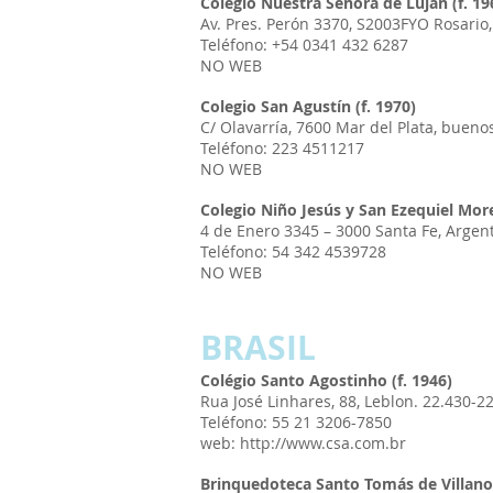
Colegio Nuestra Señora de Luján (f. 19
Av. Pres. Perón 3370, S2003FYO Rosario,
Teléfono: +54 0341 432 6287
NO WEB
Colegio San Agustín (f. 1970)
C/ Olavarría, 7600 Mar del Plata, bueno
Teléfono: 223 4511217
NO WEB
Colegio Niño Jesús y San Ezequiel More
4 de Enero 3345 – 3000 Santa Fe, Argen
Teléfono: 54 342 4539728
NO WEB
BRASIL
Colégio Santo Agostinho (f. 1946)
Rua José Linhares, 88, Leblon. 22.430-22
Teléfono: 55 21 3206-7850
web: http://www.csa.com.br
Brinquedoteca Santo Tomás de Villanov