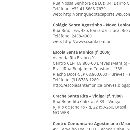
Rua Nossa Senhora da Luz, 04. Bairro Cas
Teléfono: +55 41 3668-7679
web: http://brinquedotecaporte.wix.co
Colégio Santo Agostinho - Novo Leblon
Rua Rino Levi, 485, Barra da Tijuca, Rio 
Teléfono: 2438-4900
web: http://www.csanl.com.br
Escola Santa Monica (f. 2006)
Avenida Rio Branco,91 –
Centro CEP- 68.800-00 Breves (Marajó) –
BrasilRua Benjamim Constant, 1388 –
Riacho Doce‧CEP 68.800.000 – Breves – 
Teléfono: (91)3783-1280
http://escolasantamonica-breves.blogs
Creche Santa Rita – Vidigal (f. 1986)
Rua Benedito Calixto nº 83 – Vidigal
Rj Rio de Janeiro -RJ, 22450-260, Brasil
NO WEB
Centro Comunitario Agostiniano (Misi
Av. Carvalho Leal 1000. Cachoeirinha. 6