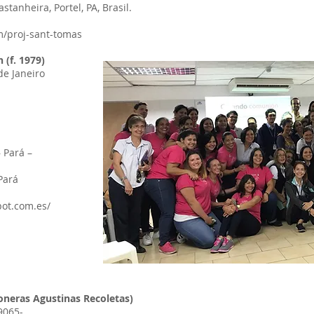
tanheira, Portel, PA, Brasil.
m/proj-sant-tomas
 (f. 1979)
de Janeiro
 Pará –
Pará
pot.com.es/
oneras Agustinas Recoletas)
9065-