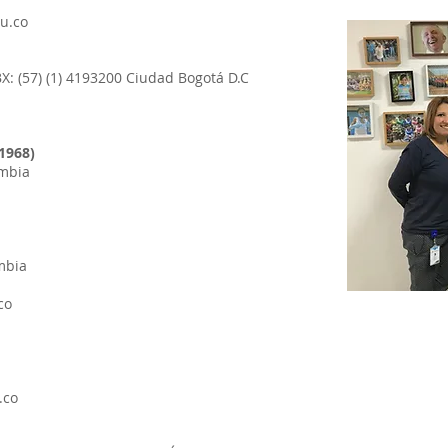
u.co
BX: (57) (1) 4193200 Ciudad Bogotá D.C
 1968)
ombia
mbia
co
.co