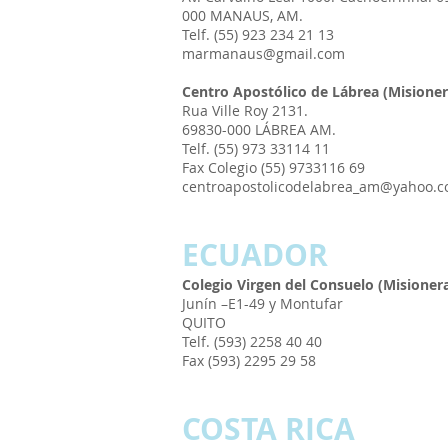
000 MANAUS, AM.
Telf. (55) 923 234 21 13
marmanaus@gmail.com
Centro Apostólico de Lábrea (Misioner
Rua Ville Roy 2131.
69830-000 LÁBREA AM.
Telf. (55) 973 33114 11
Fax Colegio (55) 9733116 69
centroapostolicodelabrea_am@yahoo.c
ECUA
DOR
Colegio Virgen del Consuelo (Misioner
Junín –E1-49 y Montufar
QUITO
Telf. (593) 2258 40 40
Fax (593) 2295 29 58
COSTA RICA