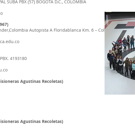
PAL SUBA PBX (57) BOGOTÁ D.C., COLOMBIA
co
1967)
ander,Colombia Autopista A Floridablanca Km. 6 – Colombia
nca.edu.co
 PBX. 4193180
u.co
Misioneras Agustinas Recoletas)
Misioneras Agustinas Recoletas)