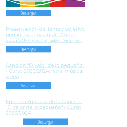
Descargar
Presentación del lema y objetivo
pedagógico pastoral - Curso
2023/2024
(Español, Inglés y Portugués)
Descargar
Canción "El valor de lo pequeño"
- Curso 2023/2024: letra, música,
video
Visualizar
Enlace a Youtube de la Canción
"El valor de lo pequeño" - Curso
2023/2024
Descargar