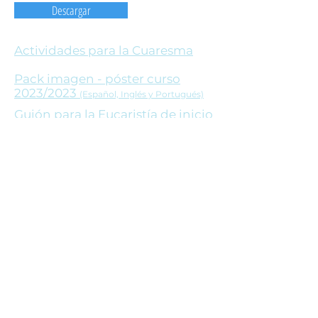
Descargar
Actividades para la Cuaresma
Pack imagen - póster
curso
2023/2023
(Español, Inglés y Portugués)
Guión para la Eucaristía de inicio
de curso
Descargar
Red EDUCAR
Curia General de los Agustinos Recoletos
Viale dell'Astronomia, 27
00144 Roma (Italia)
Tel: (+39)
06 592 65 34
Fax: (+39)
06 592 08 87