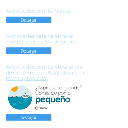
Actividades para la Pascua
Descargar
Actividades para celebrar el
cumpleaños de San Agustín
Descargar
Actividades para celebrar el día
de san Agustín (28 agosto u otra
fecha apropiada)
Descargar