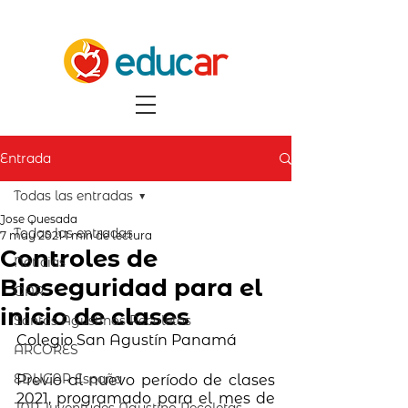
Entrada
Todas las entradas
Jose Quesada
Todas las entradas
7 may 2021
1 min de lectura
Controles de
Noticias
Bioseguridad para el
OAR
inicio de clases
Santos Agustinos Recoletos
Colegio San Agustín Panamá
ARCORES
EDUCAR España
Previo al nuevo período de clases 
2021, programado para el mes de 