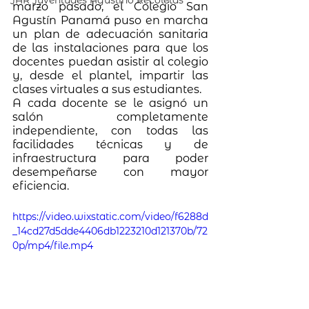
JAR Juventudes Agustino Recoletas
marzo pasado, el Colegio San 
Agustín Panamá puso en marcha 
un plan de adecuación sanitaria 
de las instalaciones para que los 
docentes puedan asistir al colegio 
y, desde el plantel, impartir las 
clases virtuales a sus estudiantes.
A cada docente se le asignó un 
salón completamente 
independiente, con todas las 
facilidades técnicas y de 
infraestructura para poder 
desempeñarse con mayor 
eficiencia.
https://video.wixstatic.com/video/f6288d
_14cd27d5dde4406db1223210d121370b/72
0p/mp4/file.mp4