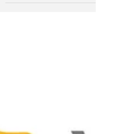
internacional en el Día de los santos
Alipio y Posidio. Además, anuncian el
lanzamiento de jarinternacional.org
para la solemnidad de santa Rita. Las
Juventudes Agustino Recoletas (JAR)
presentan en el Día de los santos
Alipio y Posidio su nuevo manual de
identidad y una nueva versión de su
himno internacional. Además,
anuncian el lanzamiento oficial de
jarinternacional.org para el