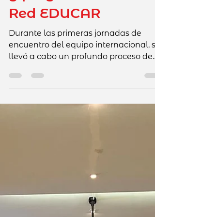
30 abr
3 min de lectura
Primeros días de
encuentro:
evaluación, desafíos
y proyección de la
Red EDUCAR
Durante las primeras jornadas de
encuentro del equipo internacional, se
llevó a cabo un profundo proceso de
análisis y reflexión sobre la situación
actual de la Red, así como la definición
de líneas de acción para su
fortalecimiento. Durante estos dos
primeros días, el trabajo se estructuró