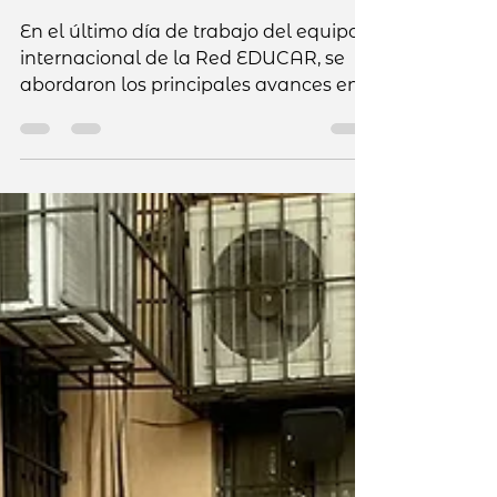
Encuentro
Internacional 2027 en
Madrid
En el último día de trabajo del equipo
internacional de la Red EDUCAR, se
abordaron los principales avances en
la organización del próximo Encuentro
EDUCAR, que se celebrará en marzo
de 2027 en Madrid, España. Durante la
jornada, se revisaron aspectos clave
como la convocatoria, la logística de
viajes y alojamiento, la financiación y
el desarrollo de materiales
institucionales. Asimismo, se definió la
línea temática del encuentro, posibles
ponentes y propuestas de experiencia