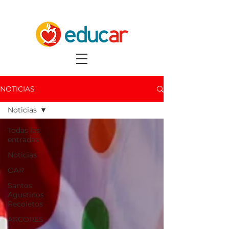
NOTICIAS
Noticias
Todas las
entradas
Noticias
OAR
Santos
Agustinos
Recoletos
ARCORES