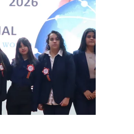
uno de los pilares fundamentales de la
pedagogía agustiniana. En este marco,
se está desarrollando el taller
formativo “Las cuatro partes del
corazón”, una propuesta que invita a
profundizar en el autoconocimiento, la
reflexión y la construcción de una
mirada unificada sobre la persona. La
formación está siendo impartida por
Roberto Qu