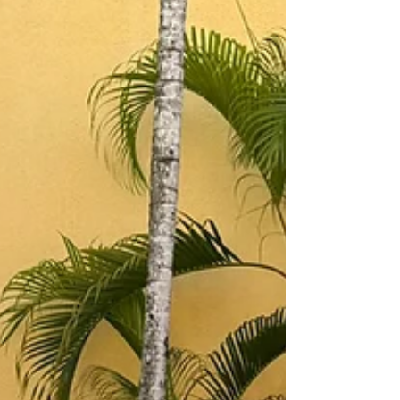
internacional de la Red EDUCAR visitó
la Escuela Parroquial Santa Rita en
Santo Domingo, en el marco de su
encuentro de trabajo, con el objetivo
de continuar sus sesiones y conocer de
cerca la vida de este centro educativo.
Trabajo conjunto y proyección
educativa Durante la jornada, el
equipo profundizó en diversas
propuestas orientadas al
fortalecimiento de la red. Entre ellas, se
avanzó en líneas de mejora para la
formación de directivos