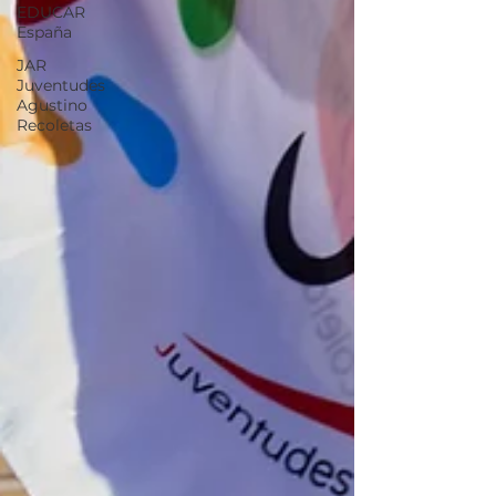
EDUCAR
España
JAR
Juventudes
Agustino
Recoletas