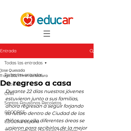
Entrada
Todas las entradas
Jose Quesada
Todas las entradas
11 ago 2021
1 min de lectura
De regreso a casa
Noticias
Durante 22 días nuestros jóvenes 
OAR
estuvieron junto a sus familias, 
Santos Agustinos Recoletos
ahora regresan a seguir forjando 
ARCORES
su futuro dentro de Ciudad de los 
Niños, por ello diferentes áreas se 
EDUCAR España
unieron para recibirlos de la mejor 