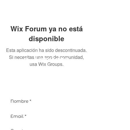
Wix Forum ya no está
disponible
Esta aplicación ha sido descontinuada.
Si necesitas una app de comunidad,
Red EDUCAR
usa Wix Groups.
Curia General de los Agustinos Recoletos
Viale dell'Astronomia, 27
00144 Roma (Italia)
Tel: (+39)
06 592 65 34
Fax: (+39)
06 592 08 87