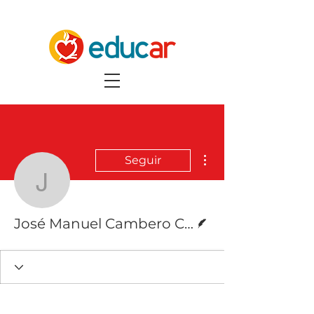
Más acciones
Seguir
José Manuel Cambero 
Escritor
José Manuel Cambero Cenzano