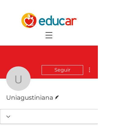
Más acciones
Seguir
Uniagustiniana
Escritor
Uniagustiniana