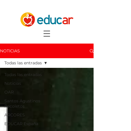
NOTICIAS
Todas las entradas
Todas las entradas
Noticias
OAR
Santos Agustinos
Recoletos
ARCORES
EDUCAR España