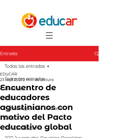
Entrada
Todas las entradas
EDUCAR
Todas las entradas
23 sept 2021
2 min de lectura
Encuentro de
Noticias
educadores
OAR
agustinianos con
Santos Agustinos Recoletos
motivo del Pacto
ARCORES
educativo global
EDUCAR España