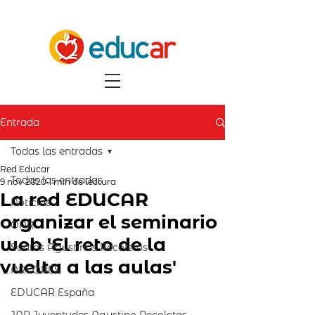
Entrada
Todas las entradas
Red Educar
Todas las entradas
9 nov 2020
1 min de lectura
La red EDUCAR
Noticias
organizar el seminario
OAR
web 'El reto de la
Santos Agustinos Recoletos
vuelta a las aulas'
ARCORES
EDUCAR España