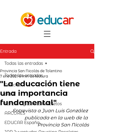
Entrada
Todas las entradas
Provincia San Nicolás de Tolentino
Todas las entradas
7 ene 2021
6 min de lectura
"La educación tiene
Noticias
una importancia
OAR
fundamental"
Santos Agustinos Recoletos
Entrevista a Juan Luis González 
ARCORES
publicada en la web de la 
EDUCAR España
Provincia San Nicolás