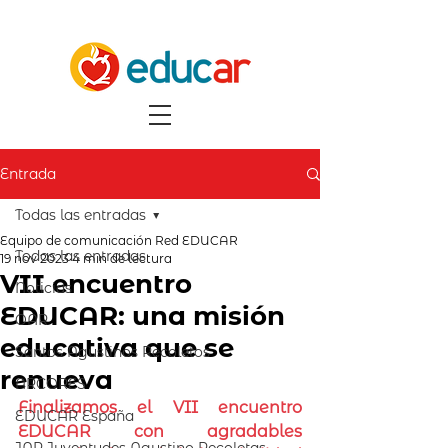
Entrada
Todas las entradas
Equipo de comunicación Red EDUCAR
Todas las entradas
19 nov 2023
4 min de lectura
VII encuentro
Noticias
EDUCAR: una misión
OAR
educativa que se
Santos Agustinos Recoletos
renueva
ARCORES
Finalizamos el VII encuentro 
EDUCAR España
EDUCAR con agradables 