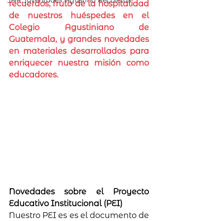
JAR Juventudes Agustino Recoletas
recuerdos, fruto de la hospitalidad 
de nuestros huéspedes en el 
Colegio Agustiniano de 
Guatemala, y grandes novedades 
en materiales desarrollados para 
enriquecer nuestra misión como 
educadores.
Novedades sobre el Proyecto 
Educativo Institucional (PEI)
Nuestro PEI es es el documento de 